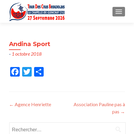
MENU
Andina Sport
-
1 octobre 2018
Fac
Twit
Part
ebo
ter
ager
ok
Post
←
Agence Henriette
Association Pauline pas à
pas
→
navigation
Rechercher :