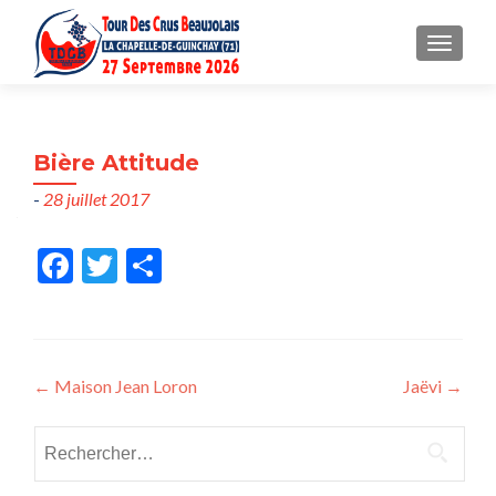
MENU
Bière Attitude
-
28 juillet 2017
Fac
Twit
Part
ebo
ter
ager
ok
Post
←
Maison Jean Loron
Jaëvi
→
navigation
Rechercher :