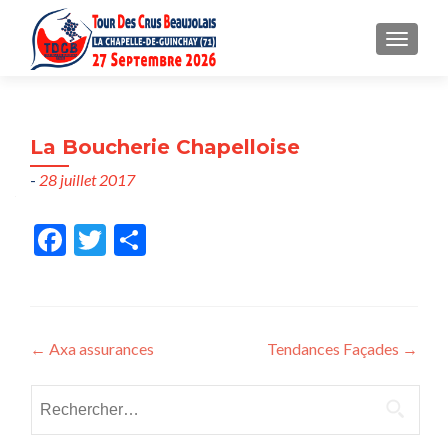
MENU
La Boucherie Chapelloise
-
28 juillet 2017
Fac
Twit
Part
ebo
ter
ager
ok
Post
←
Axa assurances
Tendances Façades
→
navigation
Rechercher :