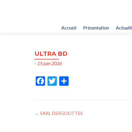
Accueil
Présentation
Actuali
ULTRA BD
-
15 juin 2026
Fac
Twit
Part
ebo
ter
ager
ok
Post
←
SARL DESGOUTTES
navigation