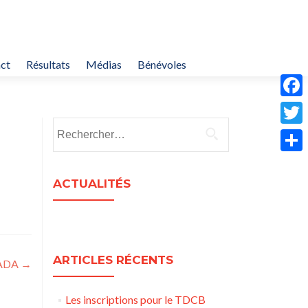
ct
Résultats
Médias
Bénévoles
F
Rechercher :
a
T
c
w
P
e
i
ACTUALITÉS
a
b
t
r
o
t
t
o
e
a
ARTICLES RÉCENTS
k
ADA
→
r
g
e
Les inscriptions pour le TDCB