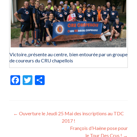
Victoire, présente au centre, bien entourée par un groupe
de coureurs du CRU chapellois
Fac
Twit
Part
ebo
ter
ager
ok
Post
←
Ouverture le Jeudi 25 Mai des inscriptions au TDC
2017 !
navigation
François d’Haène pose pour
le Tour Des Crus !
→